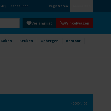
FAQ
Cadeaubon
Registreren
Aanmelden
Verlanglijst
Winkelwagen
Koken
Keuken
Opbergen
Kantoor
400004.109