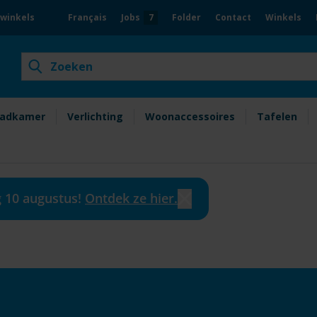
4,5/5 ★ volgens 30.000+
 winkels
Français
Jobs
7
Folder
Contact
Winkels
klanten
Zoek
Zoek
et de scherpste prijzen
adkamer
Verlichting
Woonaccessoires
Tafelen
g 10 augustus!
Ontdek ze hier.