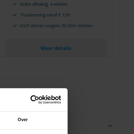
Gratis afhaling, 4 winkels
Thuislevering vanaf € 7,95
4.5/5 sterren volgens 30.000+ klanten
Meer details
Over