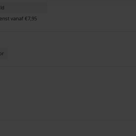
ld
enst vanaf €7,95
or