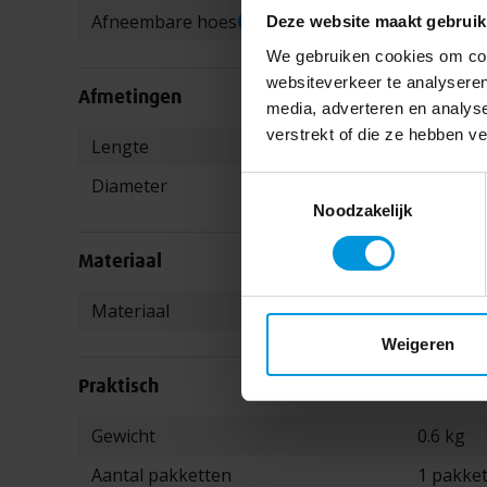
Meer informatie
Ja
Afneembare hoes
Deze website maakt gebruik
We gebruiken cookies om cont
websiteverkeer te analyseren
Afmetingen
media, adverteren en analys
verstrekt of die ze hebben v
Meer informatie
Lengte
90 cm
Diameter
20 cm
Toestemmingsselectie
Noodzakelijk
Materiaal
Meer informatie
Materiaal
Katoen
Weigeren
Praktisch
Meer informatie
Gewicht
0.6 kg
Aantal pakketten
1 pakket