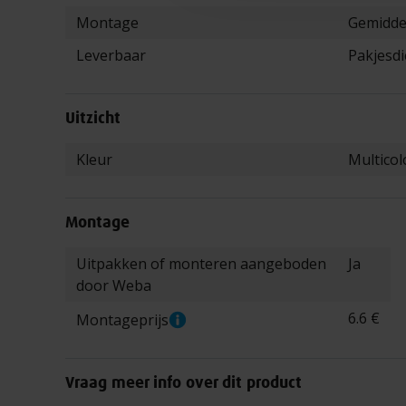
Montage
Gemidde
Leverbaar
Pakjesdi
Uitzicht
Meer informatie
Kleur
Multicol
Montage
Meer informatie
Uitpakken of monteren aangeboden
Ja
door Weba
6.6 €
Montageprijs
Vraag meer info over dit product