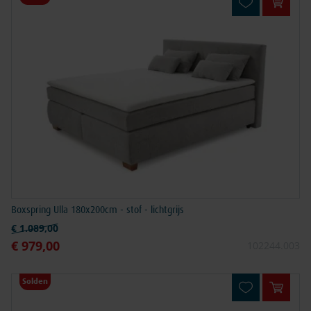
In win
Boxspring Ulla 180x200cm - stof - lichtgrijs
Normale prijs
€ 1.089,00
€ 979,00
Speciale prijs
102244.003
Solden
In win