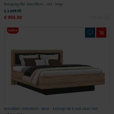
Boxspring Ulla 160x200cm - stof - beige
Normale prijs
€ 1.059,00
€ 955,00
Speciale prijs
102244.005
Solden
In win
Bed Dalate 160x200cm - decor - kastanje eik & mat zwart met