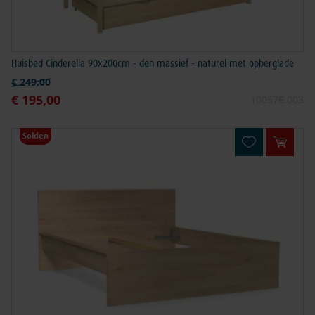
Huisbed Cinderella 90x200cm - den massief - naturel met opberglade
Normale prijs
€ 249,00
€ 195,00
Speciale prijs
100576.003
Solden
In win