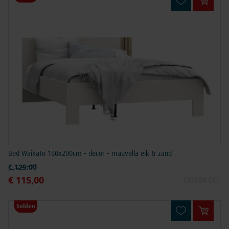
In win
Bed Waikato 160x200cm - decor - mauvella eik & zand
Normale prijs
€ 125,00
€ 115,00
Speciale prijs
102208.001
Solden
In win