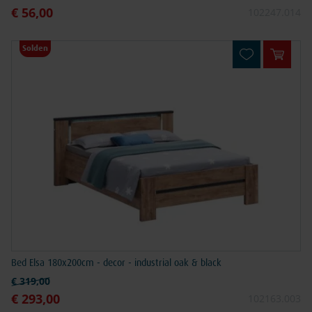
€ 56,00
Speciale prijs
102247.014
Solden
In win
Bed Elsa 180x200cm - decor - industrial oak & black
Normale prijs
€ 319,00
€ 293,00
Speciale prijs
102163.003