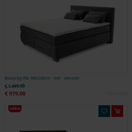
Boxspring Ulla 180x200cm - stof - antraciet
Normale prijs
€ 1.089,00
€ 979,00
Speciale prijs
102244.002
Solden
In win