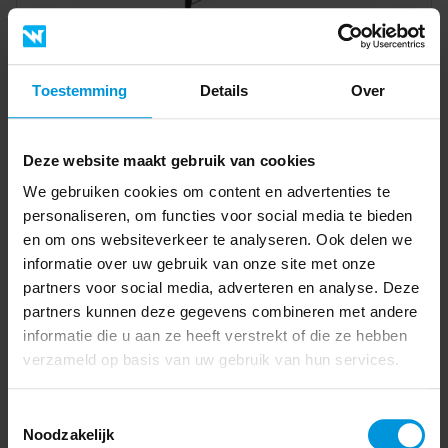
Toestemming
Details
Over
Bed Ry 160x200cm - decor - bruin & zwart
Normale prijs
€ 247,00
Deze website maakt gebruik van cookies
€ 229,00
Speciale prijs
135244.025
We gebruiken cookies om content en advertenties te
personaliseren, om functies voor social media te bieden
Solden
In win
en om ons websiteverkeer te analyseren. Ook delen we
informatie over uw gebruik van onze site met onze
partners voor social media, adverteren en analyse. Deze
partners kunnen deze gegevens combineren met andere
informatie die u aan ze heeft verstrekt of die ze hebben
verzameld op basis van uw gebruik van hun services.
Toestemmingsselectie
Noodzakelijk