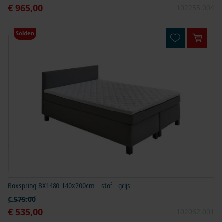
€ 965,00
Speciale prijs
102255.004
Solden
In win
Boxspring BX1480 140x200cm - stof - grijs
Normale prijs
€ 575,00
€ 535,00
Speciale prijs
102062.001