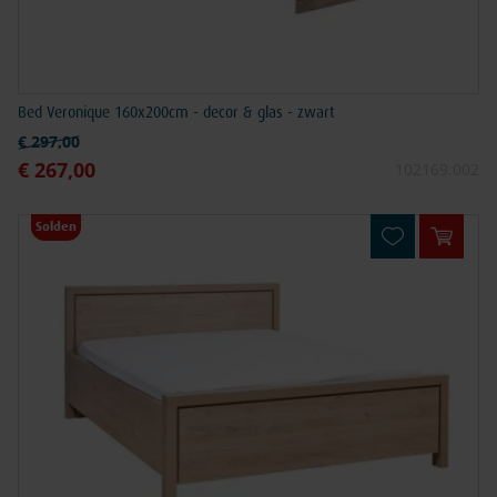
Bed Veronique 160x200cm - decor & glas - zwart
Normale prijs
€ 297,00
€ 267,00
Speciale prijs
102169.002
Solden
In win