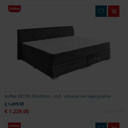
Solden
In win
Bedbox BX2740 240x200cm - stof - antraciet met opbergruimte
Normale prijs
€ 1.395,00
€ 1.229,00
Speciale prijs
102251.001
Solden