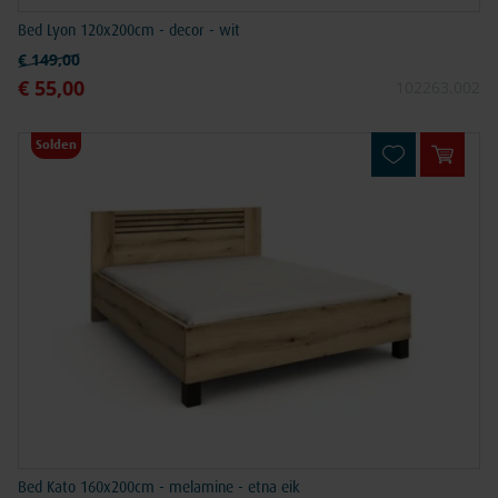
Bed Lyon 120x200cm - decor - wit
Normale prijs
€ 149,00
€ 55,00
Speciale prijs
102263.002
Solden
In win
Bed Kato 160x200cm - melamine - etna eik