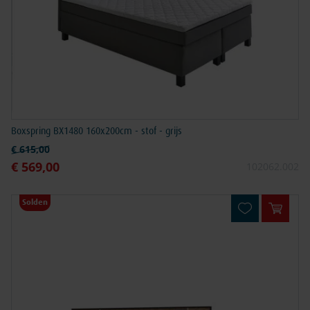
Boxspring BX1480 160x200cm - stof - grijs
Normale prijs
€ 615,00
€ 569,00
Speciale prijs
102062.002
Solden
In win