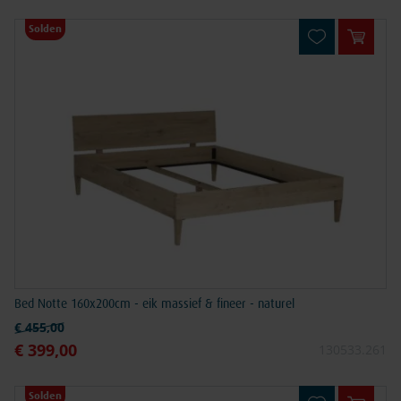
Solden
In win
Bed Notte 160x200cm - eik massief & fineer - naturel
Normale prijs
€ 455,00
€ 399,00
Speciale prijs
130533.261
Solden