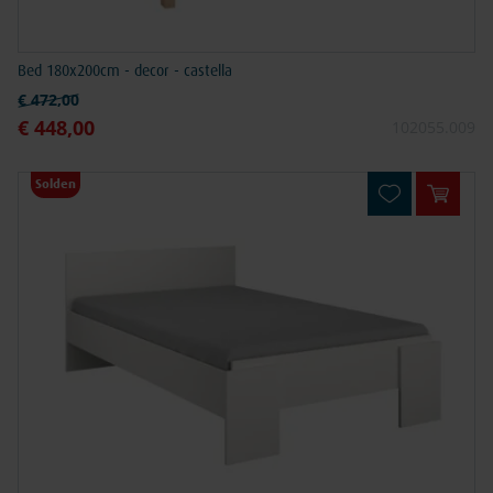
Bed 180x200cm - decor - castella
Normale prijs
€ 472,00
€ 448,00
Speciale prijs
102055.009
Solden
In win