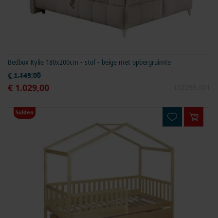
Bedbox Kylie 180x200cm - stof - beige met opbergruimte
Normale prijs
€ 1.145,00
€ 1.029,00
Speciale prijs
102255.001
Solden
In win