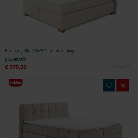
Boxspring Ulla 180x200cm - stof - beige
Normale prijs
€ 1.089,00
€ 979,00
Speciale prijs
102244.001
Solden
In win