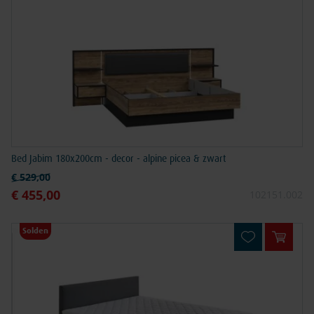
Bed Jabim 180x200cm - decor - alpine picea & zwart
Normale prijs
€ 529,00
€ 455,00
Speciale prijs
102151.002
Solden
In win