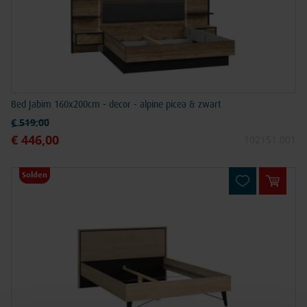
Bed Jabim 160x200cm - decor - alpine picea & zwart
Normale prijs
€ 519,00
€ 446,00
Speciale prijs
102151.001
Solden
In win