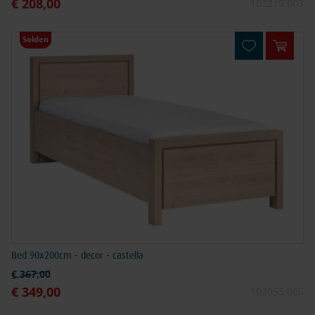
€ 208,00
Speciale prijs
102219.003
Solden
In win
Bed 90x200cm - decor - castella
Normale prijs
€ 367,00
€ 349,00
Speciale prijs
102055.006