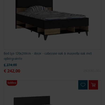
Bed Lya 120x200cm - decor - cabezone oak & mauvella oak met
opbergruimte
Normale prijs
€ 274,00
€ 242,00
Speciale prijs
282083.001
Solden
In win