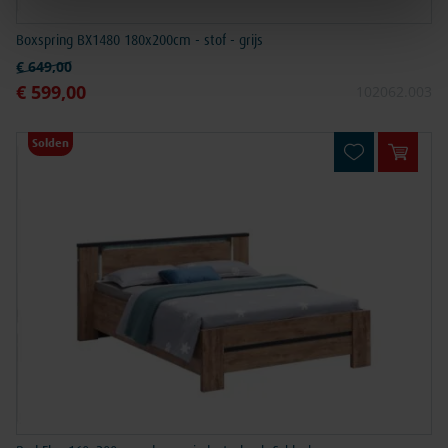
Boxspring BX1480 180x200cm - stof - grijs
Normale prijs
€ 649,00
€ 599,00
Speciale prijs
102062.003
Solden
In win