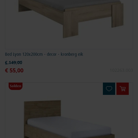
Bed Lyon 120x200cm - decor - kronberg eik
Normale prijs
€ 149,00
€ 55,00
Speciale prijs
102263.003
Solden
In win