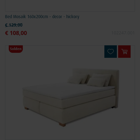
Bed Mosaik 160x200cm - decor - hickory
Normale prijs
€ 129,00
€ 108,00
Speciale prijs
102247.001
Solden
In win