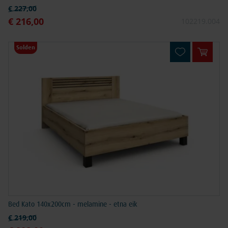
Normale prijs
€ 227,00
€ 216,00
Speciale prijs
102219.004
Solden
In win
Bed Kato 140x200cm - melamine - etna eik
Normale prijs
€ 219,00