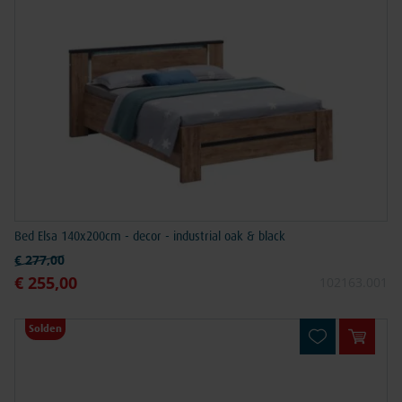
Bed Elsa 140x200cm - decor - industrial oak & black
Normale prijs
€ 277,00
€ 255,00
Speciale prijs
102163.001
Solden
In win