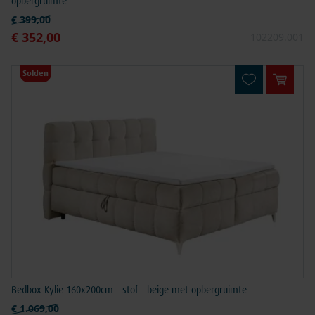
opbergruimte
Normale prijs
€ 399,00
€ 352,00
Speciale prijs
102209.001
Solden
In win
Bedbox Kylie 160x200cm - stof - beige met opbergruimte
Normale prijs
€ 1.069,00