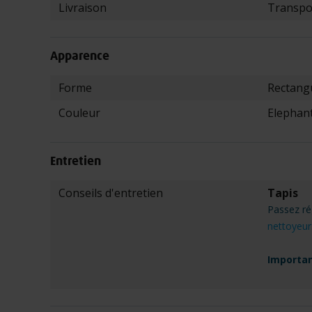
Livraison
Transpo
Apparence
Caractéristiques
Forme
Rectangu
Couleur
Elephan
Entretien
Caractéristiques
Conseils d'entretien
Tapis
Passez rég
nettoyeur
Importa