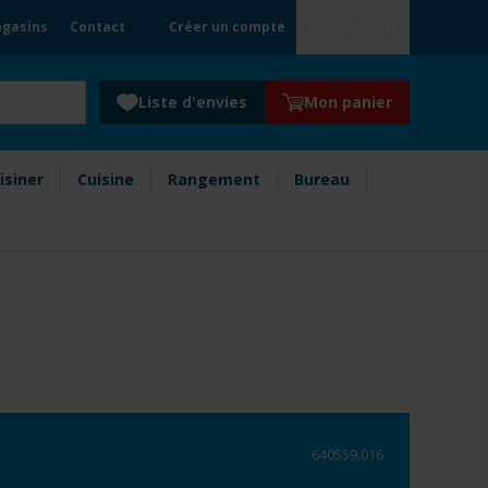
gasins
Contact
Créer un compte
Se connecter
Liste d'envies
Mon panier
isiner
Cuisine
Rangement
Bureau
640559.016