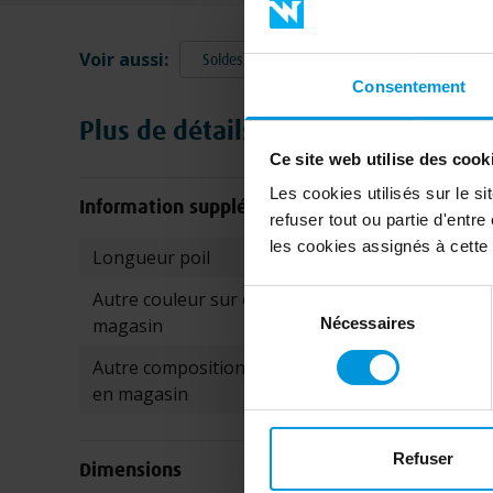
Voir aussi:
Soldes meubles
Consentement
Plus de détails
Ce site web utilise des cook
Les cookies utilisés sur le s
Information supplémentaire
refuser tout ou partie d'entr
les cookies assignés à cette
Caractéristiques
Longueur poil
Poils co
Non
Autre couleur sur commande en
Sélection
magasin
Nécessaires
du
consentement
Non
Autre composition sur commande
en magasin
Refuser
Dimensions