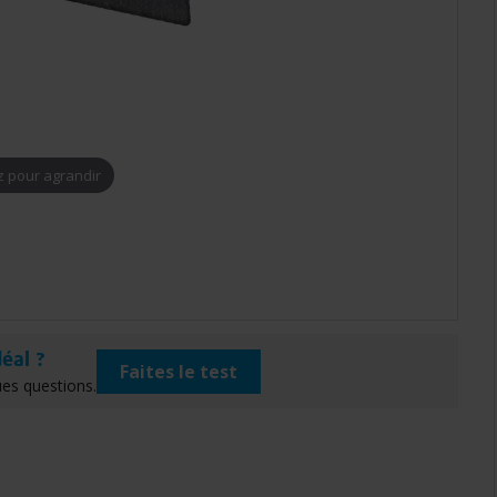
z pour agrandir
déal ?
Faites le test
es questions.