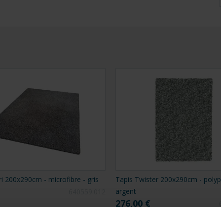
i 200x290cm - microfibre - gris
Tapis Twister 200x290cm - polyp
argent
640559.012
276,00 €