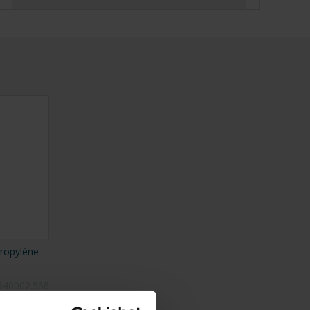
ropylène -
640002.568