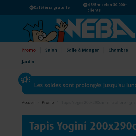
Aller au contenu
4,5/5 ★ selon 30.000+
Cafétéria gratuite
clients
WEBA, votre magasin de m
Promo
Salon
Salle à Manger
Chambre
Jardin
Les soldes sont prolongés jusqu’au lund
Accueil
Promo
Tapis Yogini 200x290cm - microfibre - gris
Tapis Yogini 200x290c