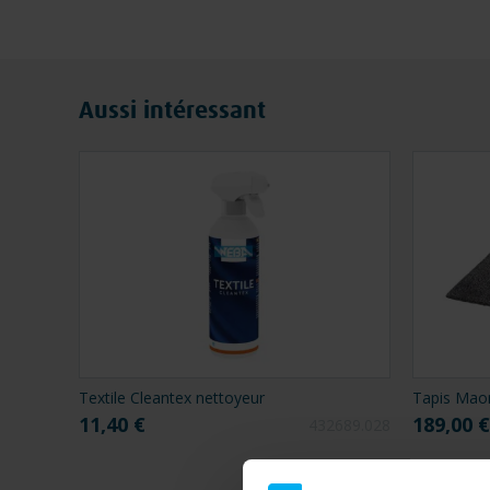
Aussi intéressant
Textile Cleantex nettoyeur
Tapis Maor
11,40 €
189,00 €
432689.028