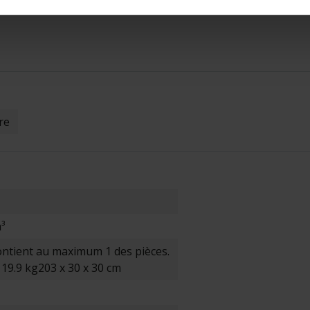
re
³
contient au maximum 1 des pièces.
1
19.9 kg
203 x 30 x 30 cm