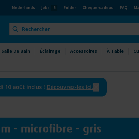
Nederlands
Jobs
5
Folder
Cheque-cadeau
FAQ
Ma
Chercher
Chercher
eubles à petit prix
Salle De Bain
Éclairage
Accessoires
À Table
Cu
i 10 août inclus !
Découvrez-les ici.
m - microfibre - gris