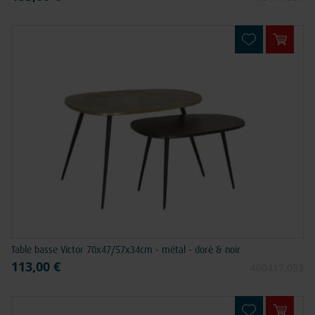
Ajouter
Table basse Victor 70x47/57x34cm - métal - doré & noir
113,00 €
460417.053