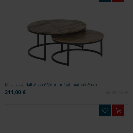
Table basse Half Moon Ø80cm - métal - naturel & noir
211,00 €
460302.055
Ajouter