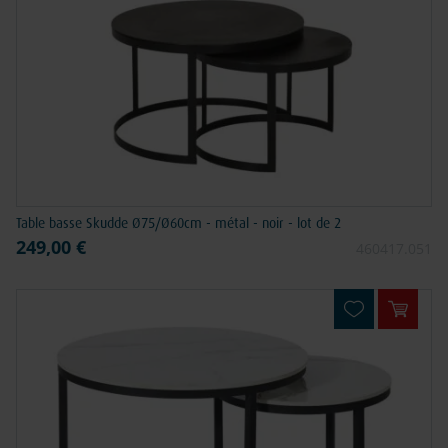
Table basse Skudde Ø75/Ø60cm - métal - noir - lot de 2
249,00 €
460417.051
Ajouter