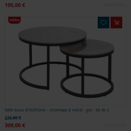
195,00 €
Prix spécial
460417.001
Soldes
Ajouter
Table basse Ø70/Ø50cm - céramique & métal - gris - lot de 2
Prix normal
325,00 €
309,00 €
Prix spécial
557279.003