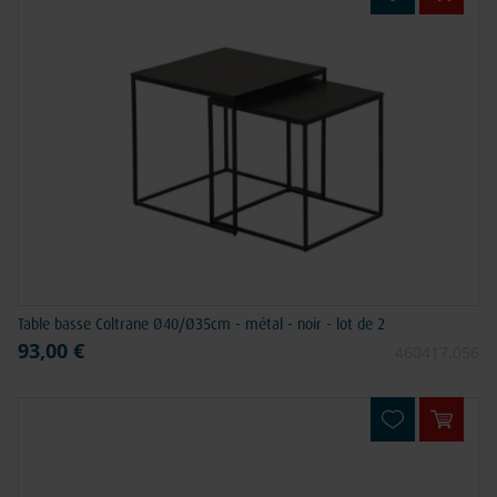
Ajouter
Table basse Coltrane Ø40/Ø35cm - métal - noir - lot de 2
93,00 €
460417.056
Ajouter