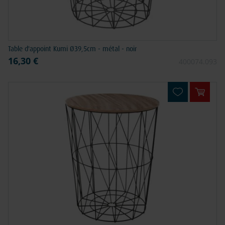
Table d'appoint Kumi Ø39,5cm - métal - noir
16,30 €
400074.093
Ajouter