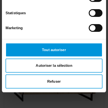
Statistiques
Table basse 130x65cm - céramique & métal - gris
Marketing
252,00 €
557279.013
Ajouter
Tout autoriser
Autoriser la sélection
Refuser