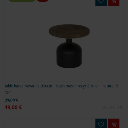
Ajouter
Table basse Navarino Ø50cm - sapin massif recyclé & fer - naturel &
noir
Prix normal
99,00 €
49,00 €
Prix spécial
460359.046
Ajouter