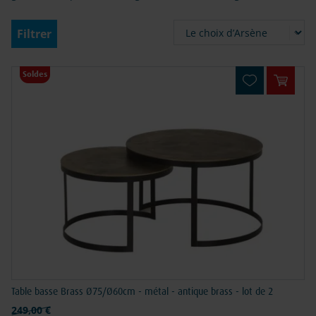
Filtrer
17
Soldes
Ajouter
Table basse Brass Ø75/Ø60cm - métal - antique brass - lot de 2
Prix normal
249,00 €