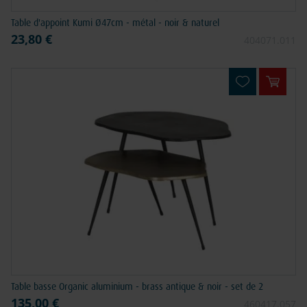
Table d'appoint Kumi Ø47cm - métal - noir & naturel
23,80 €
404071.011
Ajouter
Table basse Organic aluminium - brass antique & noir - set de 2
135,00 €
460417.057