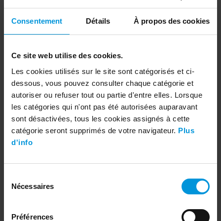
Consentement
Détails
À propos des cookies
Ce site web utilise des cookies.
Les cookies utilisés sur le site sont catégorisés et ci-
dessous, vous pouvez consulter chaque catégorie et
Table d'appoint Kumi Ø39,5cm - métal - blanc
16,30 €
400074.094
autoriser ou refuser tout ou partie d'entre elles. Lorsque
les catégories qui n'ont pas été autorisées auparavant
sont désactivées, tous les cookies assignés à cette
Ajouter
catégorie seront supprimés de votre navigateur.
Plus
d'info
Sélection
Nécessaires
du
consentement
Préférences