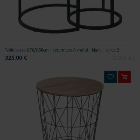
Table basse Ø70/Ø50cm - céramique & métal - blanc - lot de 2
325,00 €
557279.005
Ajouter