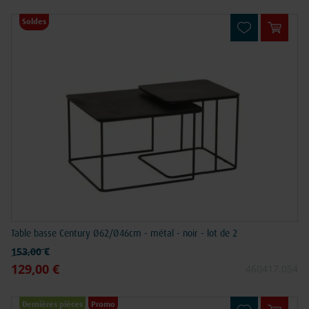
Soldes
Ajouter
Table basse Century Ø62/Ø46cm - métal - noir - lot de 2
Prix normal
153,00 €
129,00 €
Prix spécial
460417.054
Dernières pièces
Promo