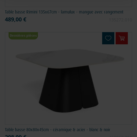
Table basse Rimini 135x67cm - lamulux - mangue avec rangement
489,00 €
135272.010
Dernières pièces
Ajouter
Table basse 80x80x45cm - céramique & acier - blanc & noir