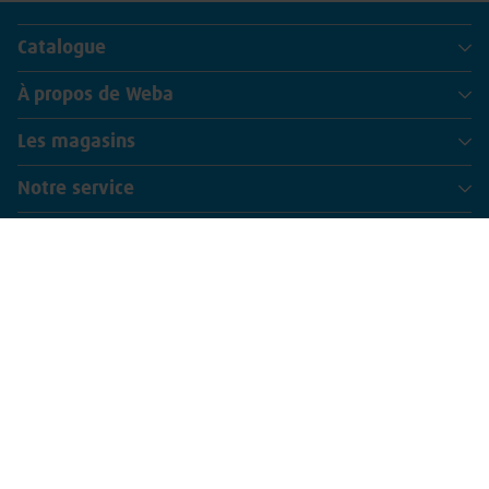
Catalogue
À propos de Weba
Les magasins
Notre service
Newsletter
Abonnez-vous à notre lettre d'information et
recevez nos promos de la semaine
Inscription
Suivez-nous