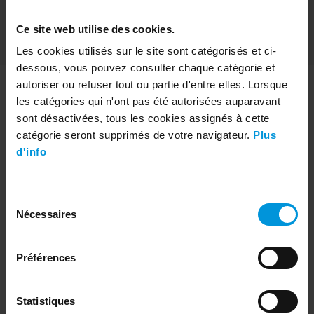
Applique murale blanc 2x50W GU10
Ce site web utilise des cookies.
29,40 €
490073.319
Les cookies utilisés sur le site sont catégorisés et ci-
dessous, vous pouvez consulter chaque catégorie et
autoriser ou refuser tout ou partie d'entre elles. Lorsque
les catégories qui n'ont pas été autorisées auparavant
Information supplémentaire
sont désactivées, tous les cookies assignés à cette
Caractéristiques
Culot
G9
catégorie seront supprimés de votre navigateur.
Plus
d'info
Nombre de points lumineux
1
Wattage maximale
1x40W
Sélection
Tension
220 - 240 Volt
Nécessaires
du
Tension de fonctionnement
220 - 240 Volt
consentement
Ampoule
LED
Préférences
Ampoule remplaçable
Oui
Statistiques
Ampoule comprise
Non