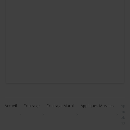
Accueil
Éclairage
Éclairage Mural
Appliques Murales
Appl
mura
blan
40W 