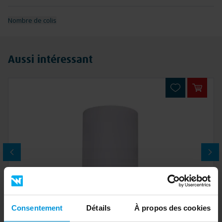
Nombre de colis
Aussi intéressant
Ajoute
Consentement
Détails
À propos des cookies