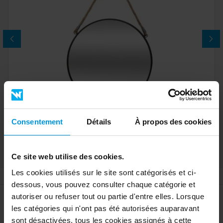
Consentement
Détails
À propos des cookies
Miroir Ø55cm
21,80 €
404071.137
Ce site web utilise des cookies.
Les cookies utilisés sur le site sont catégorisés et ci-
dessous, vous pouvez consulter chaque catégorie et
autoriser ou refuser tout ou partie d'entre elles. Lorsque
Information supplémentaire
les catégories qui n'ont pas été autorisées auparavant
Caractéristiques
Position de miroir
Uniquement vertical
sont désactivées, tous les cookies assignés à cette