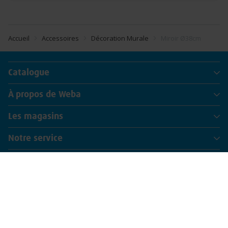
Accueil
Accessoires
Décoration Murale
Miroir Ø38cm
Catalogue
À propos de Weba
Les magasins
Notre service
Newsletter
Abonnez-vous à notre lettre d'information et
recevez nos promos de la semaine