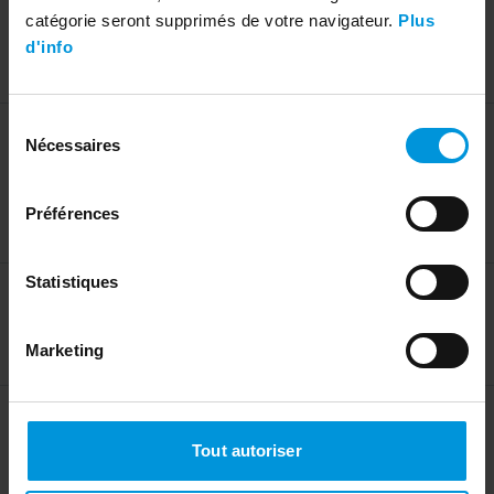
catégorie seront supprimés de votre navigateur.
Plus
Autre composition sur commande en magasin
d'info
Non
Sélection
Dimensions
Nécessaires
du
Caractéristiques
consentement
Profondeur
2.5 cm
Préférences
Diamètre
38 cm
Statistiques
Matériaux
Caractéristiques
Matériaux
Fer, Corde Tissée, Miroir
Marketing
Pratique
Tout autoriser
Caractéristiques
Poids
1.38 kg