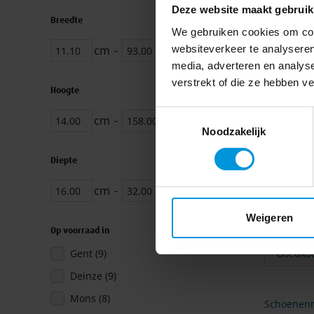
Deze website maakt gebruik
Breedte
We gebruiken cookies om cont
websiteverkeer te analyseren
cm
-
Zoek
media, adverteren en analys
verstrekt of die ze hebben v
Hoogte
Toestemmingsselectie
cm
-
Zoek
Noodzakelijk
Schoenenrek
Diepte
zwart
€ 21,80
cm
-
Zoek
Weigeren
Op voorraad in
producten
Gent
(9)
producten
Deinze
(9)
producten
Mons
(8)
Schoenenre