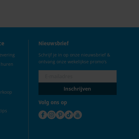
ce
Nieuwsbrief
levering
Schrijf je in op onze nieuwsbrief &
ontvang onze wekelijkse promo's
 huren
Inschrijven
erkoop
Volg ons op
ips