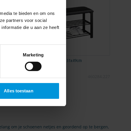
 media te bieden en om ons
ze partners voor social
nformatie die u aan ze heeft
Marketing
or - zwart
Schoenenrek Taffoli 81x31x49cm
Normale prijs
404178.065
€ 42,70
€ 39,00
Speciale prijs
460284.227
Alles toestaan
belang om je schoenen netjes en geordend op te bergen,