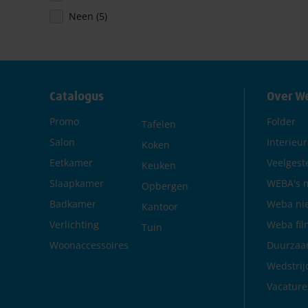
producten
Neen
(5)
Catalogus
Over W
Promo
Folder
Tafelen
Salon
Interieu
Koken
Eetkamer
Veelgest
Keuken
Slaapkamer
WEBA's m
Opbergen
Badkamer
Weba ni
Kantoor
Verlichting
Weba fil
Tuin
Woonaccessoires
Duurzaa
Wedstrij
Vacature