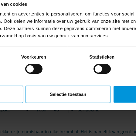
 van cookies
ent en advertenties te personaliseren, om functies voor social
. Ook delen we informatie over uw gebruik van onze site met on
e. Deze partners kunnen deze gegevens combineren met andere i
erzameld op basis van uw gebruik van hun services.
Voorkeuren
Statistieken
 70x26x34,30cm - FSC - naturel &
Schoenenrek Aliaj 63x30x45cm - dec
€ 27,30
404071.778
Selectie toestaan
Toon
per pagina
kken zijn onmisbaar in elke inkomhal. Het is namelijk van groot 