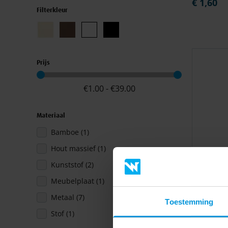
€ 1,60
Filterkleur
Prijs
€
1.00
-
€
39.00
Materiaal
product
Bamboe
(1)
product
Hout massief
(1)
producten
Schoenenrek
Kunststof
(2)
54,8x22,5x5
product
Meubelplaat
(1)
€ 21,00
producten
Metaal
(7)
Toestemming
product
Stof
(1)