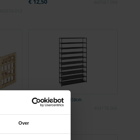
€ 12,50
460567.004
460374.013
Schoenenrek 93x30,5x158cm
€ 21,80
430001.069
404178.066
Over
Promo