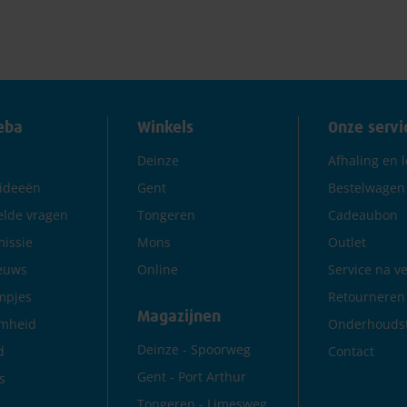
eba
Winkels
Onze servi
Deinze
Afhaling en 
rideeën
Gent
Bestelwagen
elde vragen
Tongeren
Cadeaubon
issie
Mons
Outlet
euws
Online
Service na v
mpjes
Retourneren
Magazijnen
mheid
Onderhoudst
Deinze - Spoorweg
d
Contact
Gent - Port Arthur
s
Tongeren - Limesweg