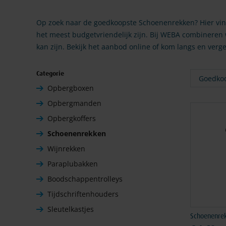
Op zoek naar de goedkoopste Schoenenrekken? Hier vind
het meest budgetvriendelijk zijn. Bij WEBA combineren
kan zijn. Bekijk het aanbod online of kom langs en verg
Filteren
Categorie
9
producte
Opbergboxen
Opbergmanden
Opbergkoffers
Schoenenrekken
Wijnrekken
Paraplubakken
Boodschappentrolleys
Tijdschriftenhouders
Sleutelkastjes
Schoenenre