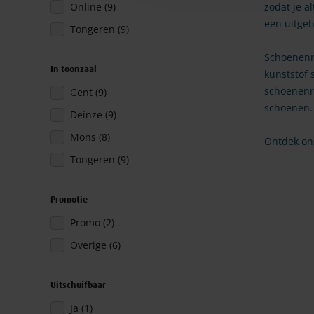
producten
zodat je a
Online
(9)
een uitgeb
producten
Tongeren
(9)
Schoenenre
In toonzaal
kunststof 
schoenenre
producten
Gent
(9)
schoenen.
producten
Deinze
(9)
producten
Mons
(8)
Ontdek ons
producten
Tongeren
(9)
Promotie
producten
Promo
(2)
producten
Overige
(6)
Uitschuifbaar
product
Ja
(1)