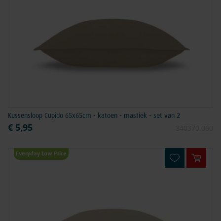
Kussensloop Cupido 65x65cm - katoen - mastiek - set van 2
€ 5,95
340370.060
Everyday Low Price
In win