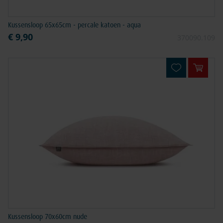
Kussensloop 65x65cm - percale katoen - aqua
€ 9,90
370090.109
In win
Kussensloop 70x60cm nude