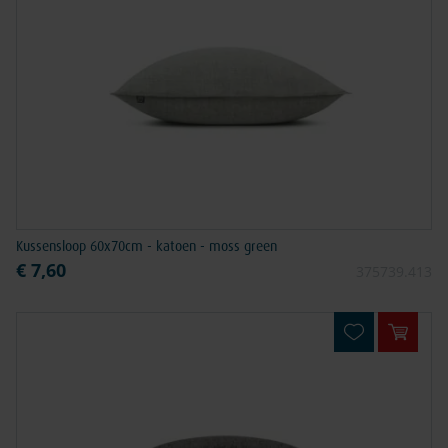
Kussensloop 60x70cm - katoen - moss green
€ 7,60
375739.413
In win