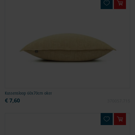
In win
Kussensloop 60x70cm oker
€ 7,60
370057.715
In win