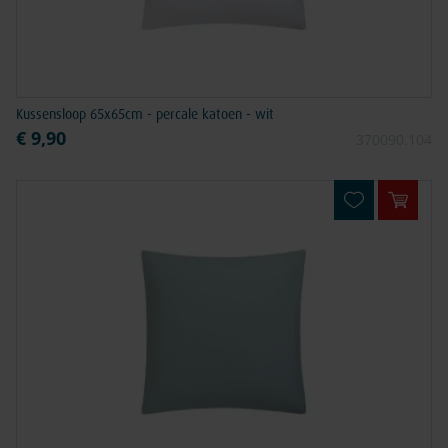
Kussensloop 65x65cm - percale katoen - wit
€ 9,90
370090.104
In win