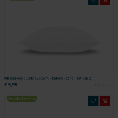
In win
Kussensloop Cupido 65x65cm - katoen - zand - set van 2
€ 5,95
340370.058
Everyday Low Price
In win