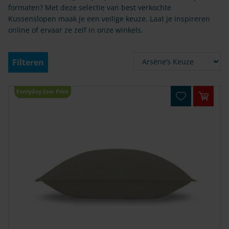
formaten? Met deze selectie van best verkochte
Kussenslopen maak je een veilige keuze. Laat je inspireren
online of ervaar ze zelf in onze winkels.
Filteren
23
Everyday Low Price
In win