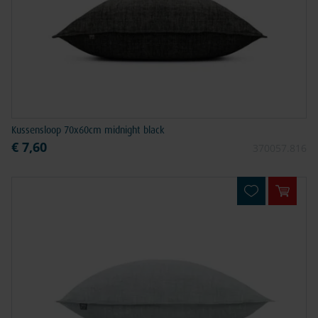
Kussensloop 70x60cm midnight black
€ 7,60
370057.816
In win