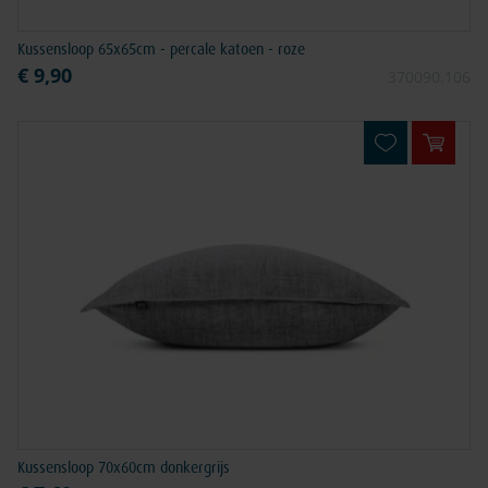
Kussensloop 65x65cm - percale katoen - roze
€ 9,90
370090.106
In win
Kussensloop 70x60cm donkergrijs