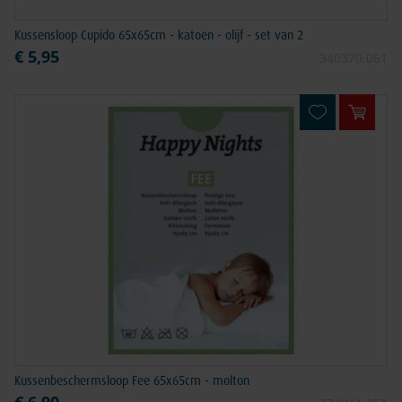
Kussensloop Cupido 65x65cm - katoen - olijf - set van 2
€ 5,95
340370.061
In win
Kussenbeschermsloop Fee 65x65cm - molton
€ 6,90