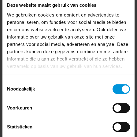
Deze website maakt gebruik van cookies
We gebruiken cookies om content en advertenties te
personaliseren, om functies voor social media te bieden
en om ons websiteverkeer te analyseren. Ook delen we
informatie over uw gebruik van onze site met onze
partners voor social media, adverteren en analyse. Deze
partners kunnen deze gegevens combineren met andere
informatie die u aan ze heeft verstrekt of die ze hebben
verzameld op basis van uw gebruik van hun services.
Kussensloop 70x60cm duifgrijs
€ 7,60
370057.447
Toestemmingsselectie
Noodzakelijk
In win
Voorkeuren
Statistieken