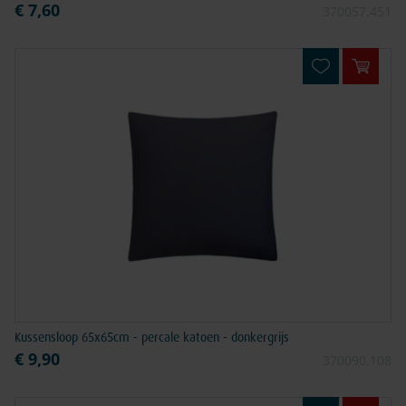
€ 7,60
370057.451
In win
Kussensloop 65x65cm - percale katoen - donkergrijs
€ 9,90
370090.108