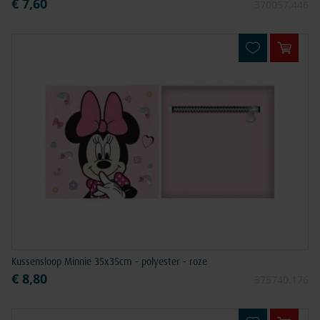
€ 7,60
370057.446
In win
Kussensloop Minnie 35x35cm - polyester - roze
€ 8,80
375740.176