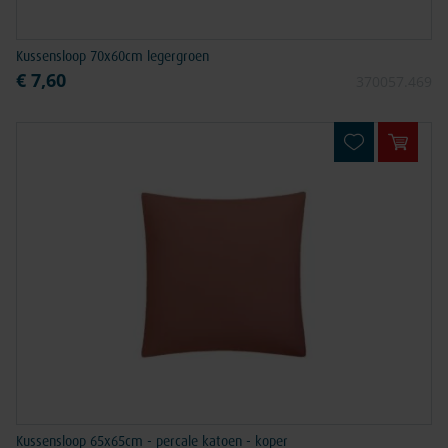
Kussensloop 70x60cm legergroen
€ 7,60
370057.469
In win
Kussensloop 65x65cm - percale katoen - koper