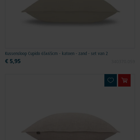
Kussensloop Cupido 65x65cm - katoen - zand - set van 2
€ 5,95
340370.059
In win