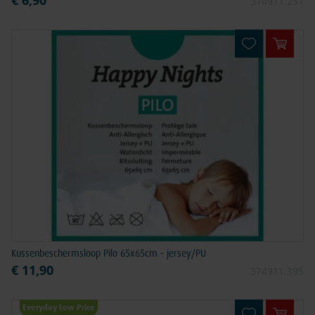
374911.251
In win
Kussenbeschermsloop Pilo 65x65cm - jersey/PU
€ 11,90
374911.395
Everyday Low Price