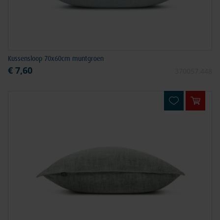
Kussensloop 70x60cm muntgroen
€ 7,60
370057.448
In win